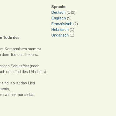
Sprache
Deutsch
(149)
Englisch
(9)
Französisch
(2)
Hebräisch
(1)
Ungarisch
(1)
m Tode des
t vom Komponisten stammt
ch dem Tod des Texters.
igen Schutzfrist (nach
nach dem Tod des Urhebers)
sind, so ist das Lied
ments,
 wir hier nur selbst