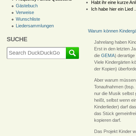
Habt ihr eine kurze A
Gästebuch
Ich habe hier ein Lied
Verweise
Wunschliste
Liedersammlungen
Warum können Kindergärt
SUCHE
Jahrelang haben Kind
Erst in den letzten J
die
GEMA
) derartig
Viele Kindergärten k
der Kopien) überford
Aber warum müssen Kin
Tonaufnahmen (bsp. 
nur die Musik selbst
heißt, selbst wenn ei
Kinderlieder) darf da
das Stück gemeinfrei
kopieren darf.
Das Projekt Kinder w