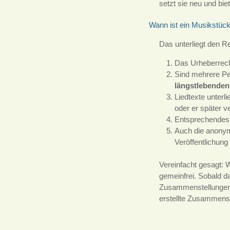
setzt sie neu und bi
Wann ist ein Musikstück
Das unterliegt den R
Das Urheberrech
Sind mehrere Per
längstlebenden
Liedtexte unter
oder er später v
Entsprechendes 
Auch die anonym
Veröffentlichun
Vereinfacht gesagt: 
gemeinfrei. Sobald da
Zusammenstellungen o
erstellte Zusammenste