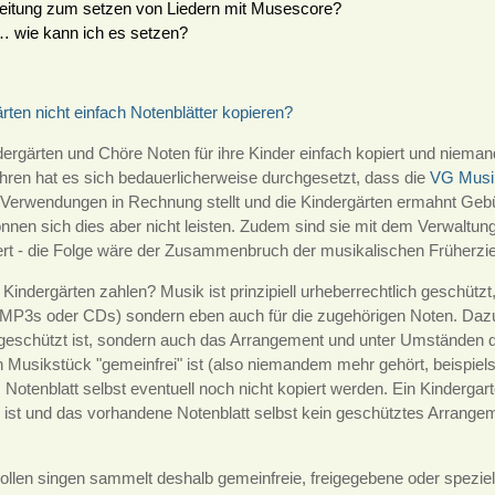
nleitung zum setzen von Liedern mit Musescore?
 … wie kann ich es setzen?
en nicht einfach Notenblätter kopieren?
ergärten und Chöre Noten für ihre Kinder einfach kopiert und niemand
ahren hat es sich bedauerlicherweise durchgesetzt, dass die
VG Musik
e Verwendungen in Rechnung stellt und die Kindergärten ermahnt Geb
önnen sich dies aber nicht leisten. Zudem sind sie mit dem Verwalt
ert - die Folge wäre der Zusammenbruch der musikalischen Früherzi
dergärten zahlen? Musik ist prinzipiell urheberrechtlich geschützt, d
MP3s oder CDs) sondern eben auch für die zugehörigen Noten. Daz
 geschützt ist, sondern auch das Arrangement und unter Umständen d
n Musikstück "gemeinfrei" ist (also niemandem mehr gehört, beispielsw
s Notenblatt selbst eventuell noch nicht kopiert werden. Ein Kinderga
 ist und das vorhandene Notenblatt selbst kein geschütztes Arrangeme
ollen singen sammelt deshalb gemeinfreie, freigegebene oder speziell