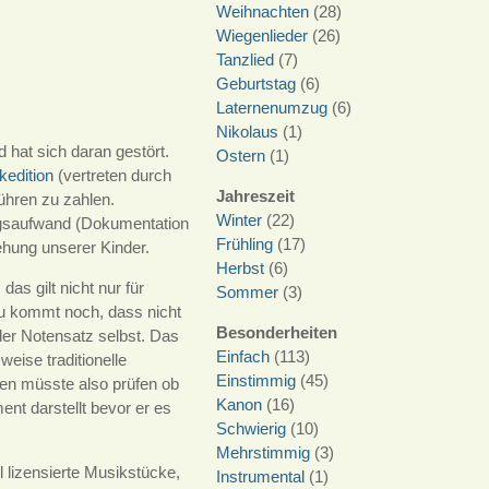
Weihnachten
(28)
Wiegenlieder
(26)
Tanzlied
(7)
Geburtstag
(6)
Laternenumzug
(6)
Nikolaus
(1)
 hat sich daran gestört.
Ostern
(1)
edition
(vertreten durch
Jahreszeit
ühren zu zahlen.
Winter
(22)
ungsaufwand (Dokumentation
Frühling
(17)
ehung unserer Kinder.
Herbst
(6)
as gilt nicht nur für
Sommer
(3)
u kommt noch, dass nicht
Besonderheiten
er Notensatz selbst. Das
Einfach
(113)
eise traditionelle
Einstimmig
(45)
rten müsste also prüfen ob
Kanon
(16)
nt darstellt bevor er es
Schwierig
(10)
Mehrstimmig
(3)
 lizensierte Musikstücke,
Instrumental
(1)