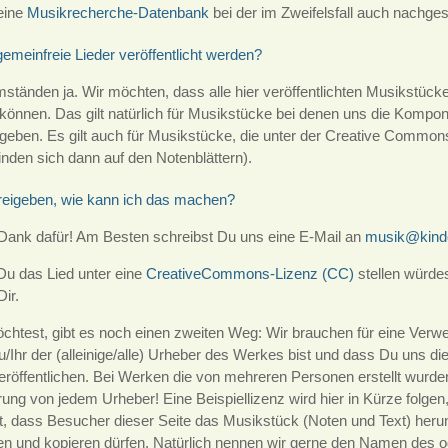
eine
Musikrecherche-Datenbank
bei der im Zweifelsfall auch nachge
emeinfreie Lieder veröffentlicht werden?
tänden ja. Wir möchten, dass alle hier veröffentlichten Musikstücke 
önnen. Das gilt natürlich für Musikstücke bei denen uns die Kompon
eigeben. Es gilt auch für Musikstücke, die unter der Creative Common
inden sich dann auf den Notenblättern).
 freigeben, wie kann ich das machen?
 Dank dafür! Am Besten schreibst Du uns eine E-Mail an
musik@kinde
Du das Lied unter eine
CreativeCommons-Lizenz (CC)
stellen würdes
ir.
öchtest, gibt es noch einen zweiten Weg: Wir brauchen für eine Verwe
/Ihr der (alleinige/alle) Urheber des Werkes bist und dass Du uns d
eröffentlichen. Bei Werken die von mehreren Personen erstellt wurde
ung von jedem Urheber! Eine Beispiellizenz wird hier in Kürze folge
, dass Besucher dieser Seite das Musikstück (Noten und Text) heru
ken und kopieren dürfen. Natürlich nennen wir gerne den Namen des 