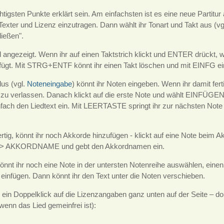
htigsten Punkte erklärt sein. Am einfachsten ist es eine neue Partitu
 Texter und Lizenz einzutragen. Dann wählt ihr Tonart und Takt aus (vg
ließen".
rd angezeigt. Wenn ihr auf einen Taktstrich klickt und ENTER drückt, wi
fügt. Mit STRG+ENTF könnt ihr einen Takt löschen und mit EINFG ei
us (vgl.
Noteneingabe
) könnt ihr Noten eingeben. Wenn ihr damit fe
u verlassen. Danach klickt auf die erste Note und wählt EINFÜGE
nfach den Liedtext ein. Mit LEERTASTE springt ihr zur nächsten Not
ertig, könnt ihr noch Akkorde hinzufügen - klickt auf eine Note beim
 AKKORDNAME und gebt den Akkordnamen ein.
könnt ihr noch eine Note in der untersten Notenreihe auswählen, eine
 einfügen. Dann könnt ihr den Text unter die Noten verschieben.
in Doppelklick auf die Lizenzangaben ganz unten auf der Seite – dort
wenn das Lied gemeinfrei ist):