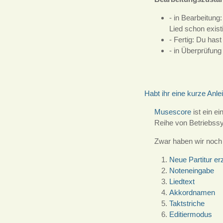
- in Bearbeitung
Lied schon existi
- Fertig: Du has
- in Überprüfung
Habt ihr eine kurze Anl
Musescore
ist ein e
Reihe von Betriebssy
Zwar haben wir noch k
Neue Partitur e
Noteneingabe
Liedtext
Akkordnamen
Taktstriche
Editiermodus