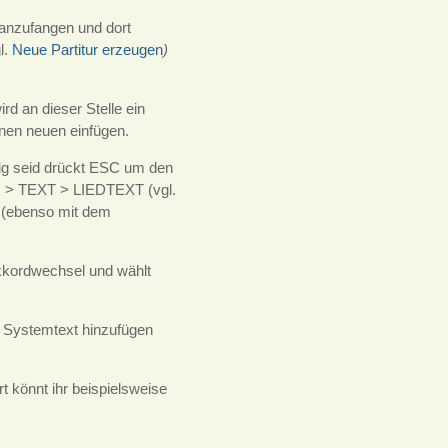
r anzufangen und dort
l.
Neue Partitur erzeugen
)
rd an dieser Stelle ein
nen neuen einfügen.
rtig seid drückt ESC um den
N > TEXT > LIEDTEXT (vgl.
e (ebenso mit dem
 Akkordwechsel und wählt
n Systemtext hinzufügen
 könnt ihr beispielsweise