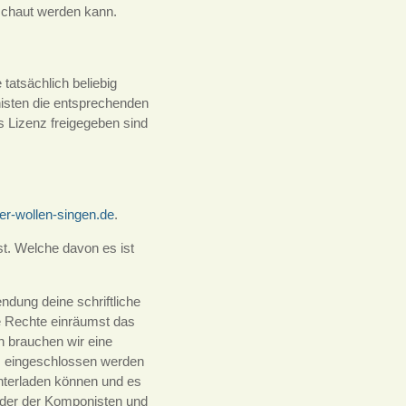
schaut werden kann.
tatsächlich beliebig
isten die entsprechenden
s Lizenz freigegeben sind
r-wollen-singen.de
.
t. Welche davon es ist
ndung deine schriftliche
ie Rechte einräumst das
n brauchen wir eine
n, eingeschlossen werden
nterladen können und es
oder der Komponisten und