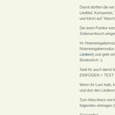
Damit dürften die wic
Liedtitel, Komponist,
und klickt auf "Absch
Die leere Partitur wi
Zeilenumbruch einge
Im Noteneingabemod
Noteneingabemodus z
Liedtext
) und gebt ei
Bindestrich -).
Seid ihr auch damit f
EINFÜGEN > TEXT >
Wenn ihr Lust habt, 
und dort den Liedtext
Zum Abschluss noch e
folgendes eintragen (
Gemeinfrei