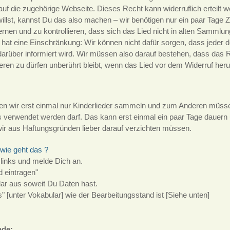
 auf die zugehörige Webseite. Dieses Recht kann widerruflich erteilt
willst, kannst Du das also machen – wir benötigen nur ein paar Tage 
rnen und zu kontrollieren, dass sich das Lied nicht in alten Sammlun
 hat eine Einschränkung: Wir können nicht dafür sorgen, dass jeder d
darüber informiert wird. Wir müssen also darauf bestehen, dass das
ren zu dürfen unberührt bleibt, wenn das Lied vor dem Widerruf her
en wir erst einmal nur Kinderlieder sammeln und zum Anderen müsse
s verwendet werden darf. Das kann erst einmal ein paar Tage dauern 
wir aus Haftungsgründen lieber darauf verzichten müssen.
wie geht das ?
 links und melde Dich an.
 eintragen"
ar aus soweit Du Daten hast.
s" [unter Vokabular] wie der Bearbeitungsstand ist [Siehe unten]
nde: