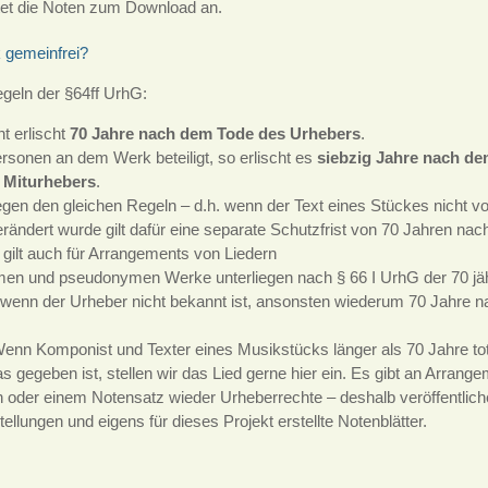
etet die Noten zum Download an.
 gemeinfrei?
egeln der §64ff UrhG:
t erlischt
70 Jahre nach dem Tode des Urhebers
.
sonen an dem Werk beteiligt, so erlischt es
siebzig Jahre nach de
 Miturhebers
.
liegen den gleichen Regeln – d.h. wenn der Text eines Stückes nich
erändert wurde gilt dafür eine separate Schutzfrist von 70 Jahren na
gilt auch für Arrangements von Liedern
en und pseudonymen Werke unterliegen nach § 66 I UrhG der 70 jähr
g wenn der Urheber nicht bekannt ist, ansonsten wiederum 70 Jahre 
Wenn Komponist und Texter eines Musikstücks länger als 70 Jahre tot 
s gegeben ist, stellen wir das Lied gerne hier ein. Es gibt an Arrange
der einem Notensatz wieder Urheberrechte – deshalb veröffentlichen
llungen und eigens für dieses Projekt erstellte Notenblätter.