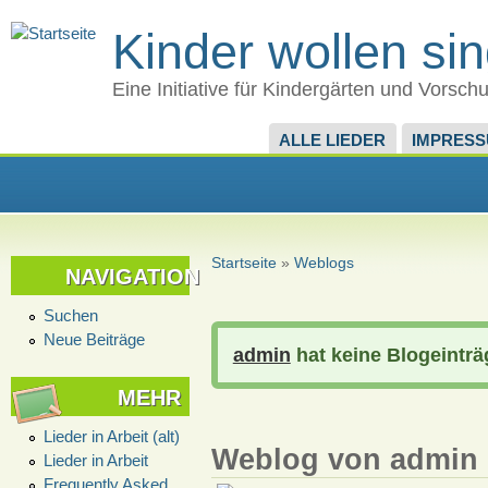
Kinder wollen si
Eine Initiative für Kindergärten und Vorsch
ALLE LIEDER
IMPRES
Startseite
»
Weblogs
NAVIGATION
Suchen
Neue Beiträge
admin
hat keine Blogeinträg
MEHR
Lieder in Arbeit (alt)
Weblog von admin
Lieder in Arbeit
Frequently Asked