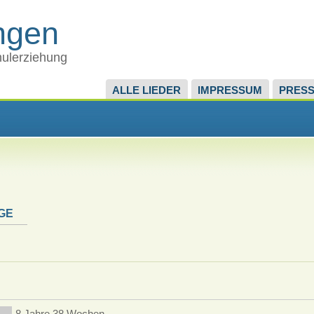
ingen
chulerziehung
ALLE LIEDER
IMPRESSUM
PRES
GE
8 Jahre 38 Wochen