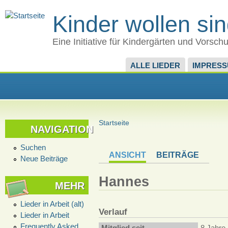
Kinder wollen si
Eine Initiative für Kindergärten und Vorsch
ALLE LIEDER
IMPRES
Startseite
NAVIGATION
Suchen
ANSICHT
BEITRÄGE
Neue Beiträge
Hannes
MEHR
Lieder in Arbeit (alt)
Verlauf
Lieder in Arbeit
Frequently Asked
Mitglied seit
8 Jahre