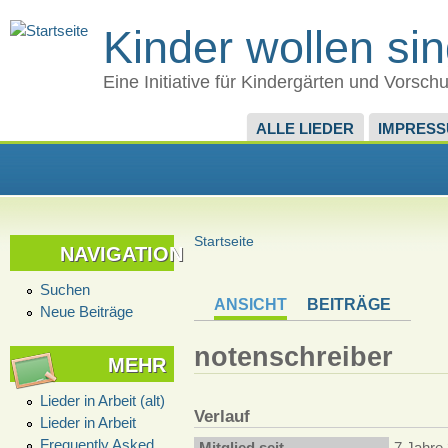
Kinder wollen si
Eine Initiative für Kindergärten und Vorsch
ALLE LIEDER
IMPRES
Startseite
NAVIGATION
Suchen
ANSICHT
BEITRÄGE
Neue Beiträge
notenschreiber
MEHR
Lieder in Arbeit (alt)
Verlauf
Lieder in Arbeit
Frequently Asked
Mitglied seit
7 Jahre