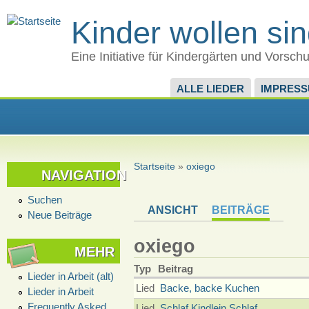
Kinder wollen si
Eine Initiative für Kindergärten und Vorsch
ALLE LIEDER
IMPRES
Startseite
»
oxiego
NAVIGATION
Suchen
ANSICHT
BEITRÄGE
Neue Beiträge
oxiego
MEHR
Typ
Beitrag
Lieder in Arbeit (alt)
Lied
Backe, backe Kuchen
Lieder in Arbeit
Frequently Asked
Lied
Schlaf Kindlein Schlaf