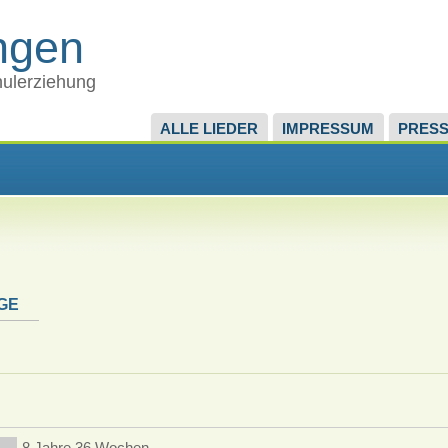
ingen
chulerziehung
ALLE LIEDER
IMPRESSUM
PRES
GE
8 Jahre 36 Wochen