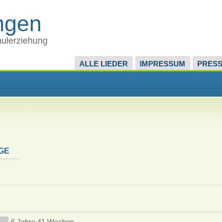
ingen
chulerziehung
ALLE LIEDER
IMPRESSUM
PRES
GE
6 Jahre 41 Wochen