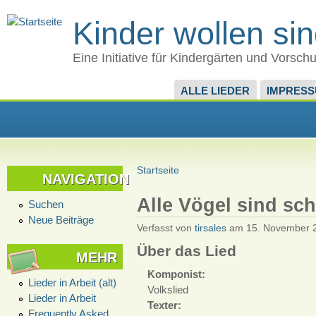
Kinder wollen si
Eine Initiative für Kindergärten und Vorsch
ALLE LIEDER
IMPRES
Startseite
NAVIGATION
Alle Vögel sind sc
Suchen
Neue Beiträge
Verfasst von
tirsales
am 15. November 2
Über das Lied
MEHR
Komponist:
Lieder in Arbeit (alt)
Volkslied
Lieder in Arbeit
Texter:
Frequently Asked