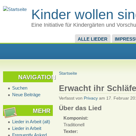
Kinder wollen si
Eine Initiative für Kindergärten und Vorsch
ALLE LIEDER
IMPRES
Startseite
NAVIGATION
Erwacht ihr Schläfe
Suchen
Neue Beiträge
Verfasst von
Privacy
am 17. Februar 201
Über das Lied
MEHR
Komponist:
Lieder in Arbeit (alt)
Traditionell
Lieder in Arbeit
Texter:
Frequently Asked