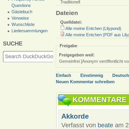
Traditionell
Questions
Gästebuch
Dateien
Verweise
Quelldatei:
Wunschliste
Alle meine Entchen (Lilypond)
Liedersammlungen
Alle meine Entchen (PDF aus Lil
SUCHE
Freigabe
Freigegeben weil:
Gemeinfrei [Anonym veröffentlicht vo
Einfach
Einstimmig
Deutsch
Neuen Kommentar schreiben
KOMMENTARE
Akkorde
Verfasst von
beate
am 27