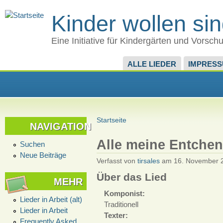
Kinder wollen si
Eine Initiative für Kindergärten und Vorsch
ALLE LIEDER
IMPRES
Startseite
NAVIGATION
Alle meine Entchen
Suchen
Neue Beiträge
Verfasst von
tirsales
am 16. November 2
Über das Lied
MEHR
Komponist:
Lieder in Arbeit (alt)
Traditionell
Lieder in Arbeit
Texter:
Frequently Asked