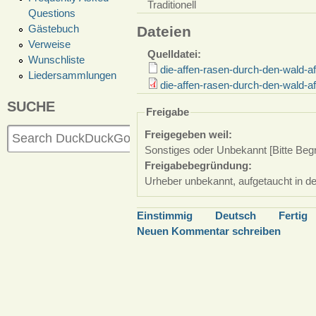
Traditionell
Questions
Gästebuch
Dateien
Verweise
Quelldatei:
Wunschliste
die-affen-rasen-durch-den-wald-af
Liedersammlungen
die-affen-rasen-durch-den-wald-a
SUCHE
Freigabe
Freigegeben weil:
Sonstiges oder Unbekannt [Bitte Beg
Freigabebegründung:
Urheber unbekannt, aufgetaucht in d
Einstimmig
Deutsch
Fertig
Neuen Kommentar schreiben