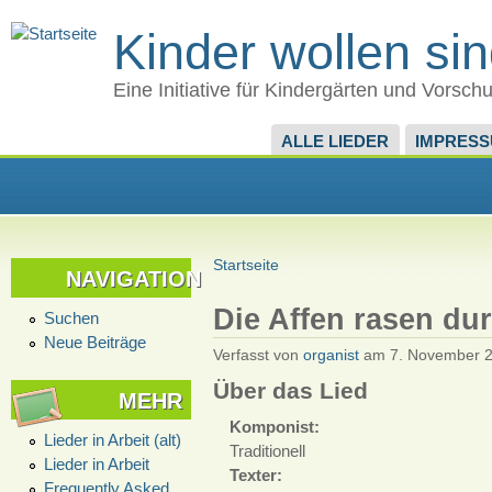
Kinder wollen si
Eine Initiative für Kindergärten und Vorsch
ALLE LIEDER
IMPRES
Startseite
NAVIGATION
Die Affen rasen du
Suchen
Neue Beiträge
Verfasst von
organist
am 7. November 2
Über das Lied
MEHR
Komponist:
Lieder in Arbeit (alt)
Traditionell
Lieder in Arbeit
Texter:
Frequently Asked