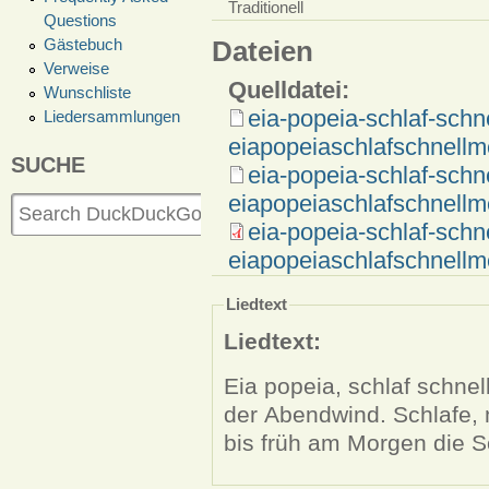
Traditionell
Questions
Gästebuch
Dateien
Verweise
Quelldatei:
Wunschliste
eia-popeia-schlaf-schn
Liedersammlungen
eiapopeiaschlafschnellm
SUCHE
eia-popeia-schlaf-schn
eiapopeiaschlafschnellme
eia-popeia-schlaf-schn
eiapopeiaschlafschnellm
Liedtext
Liedtext:
Eia popeia, schlaf schnel
der Abendwind. Schlafe, 
bis früh am Morgen die S