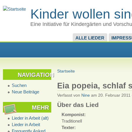
Kinder wollen si
Eine Initiative für Kindergärten und Vorsch
ALLE LIEDER
IMPRES
Startseite
NAVIGATION
Eia popeia, schlaf 
Suchen
Neue Beiträge
Verfasst von
Nine
am 20. Februar 2011 
Über das Lied
MEHR
Komponist:
Lieder in Arbeit (alt)
Traditionell
Lieder in Arbeit
Texter:
Frequently Asked