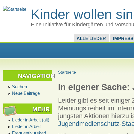
Kinder wollen si
Eine Initiative für Kindergärten und Vorsch
ALLE LIEDER
IMPRES
Startseite
NAVIGATION
In eigener Sache:
Suchen
Neue Beiträge
Leider gibt es seit einiger
Meinungsfreiheit im Intern
MEHR
jüngsten Aktionen hierzu 
Lieder in Arbeit (alt)
Jugendmedienschutz-Staat
Lieder in Arbeit
Frequently Asked