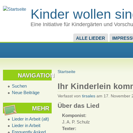
Kinder wollen si
Eine Initiative für Kindergärten und Vorsch
ALLE LIEDER
IMPRES
Startseite
NAVIGATION
Ihr Kinderlein kom
Suchen
Neue Beiträge
Verfasst von
tirsales
am 17. November 2
Über das Lied
MEHR
Komponist:
Lieder in Arbeit (alt)
J. A. P. Schulz
Lieder in Arbeit
Texter:
Frequently Asked