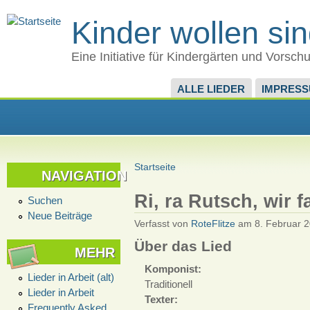
Kinder wollen si
Eine Initiative für Kindergärten und Vorsch
ALLE LIEDER
IMPRES
Startseite
NAVIGATION
Ri, ra Rutsch, wir 
Suchen
Neue Beiträge
Verfasst von
RoteFlitze
am 8. Februar 2
Über das Lied
MEHR
Komponist:
Lieder in Arbeit (alt)
Traditionell
Lieder in Arbeit
Texter:
Frequently Asked