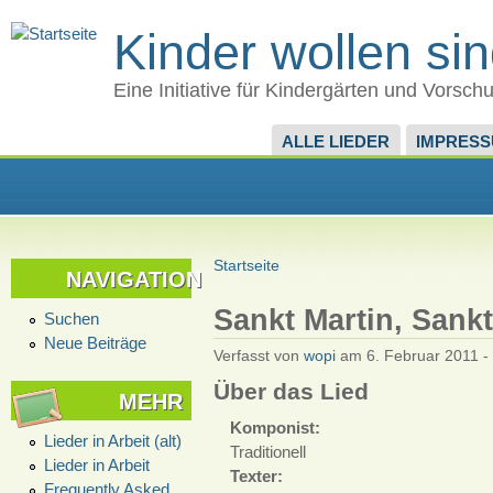
Kinder wollen si
Eine Initiative für Kindergärten und Vorsch
ALLE LIEDER
IMPRES
Startseite
NAVIGATION
Sankt Martin, Sankt
Suchen
Neue Beiträge
Verfasst von
wopi
am 6. Februar 2011 -
Über das Lied
MEHR
Komponist:
Lieder in Arbeit (alt)
Traditionell
Lieder in Arbeit
Texter:
Frequently Asked