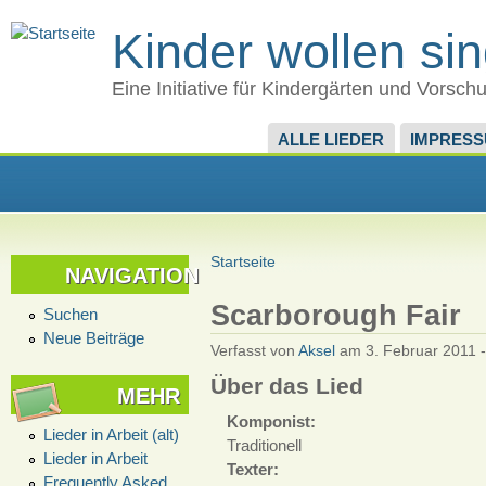
Kinder wollen si
Eine Initiative für Kindergärten und Vorsch
ALLE LIEDER
IMPRES
Startseite
NAVIGATION
Scarborough Fair
Suchen
Neue Beiträge
Verfasst von
Aksel
am 3. Februar 2011 -
Über das Lied
MEHR
Komponist:
Lieder in Arbeit (alt)
Traditionell
Lieder in Arbeit
Texter:
Frequently Asked