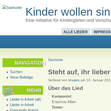
Kinder wollen si
Eine Initiative für Kindergärten und Vorsch
ALLE LIEDER
IMPRES
Startseite
NAVIGATION
Steht auf, ihr liebe
Suchen
Neue Beiträge
Verfasst von
tirsales
am 10. Januar 2011
Über das Lied
MEHR
Komponist:
Lieder in Arbeit (alt)
Erasmus Alber
Lieder in Arbeit
Texter:
Frequently Asked