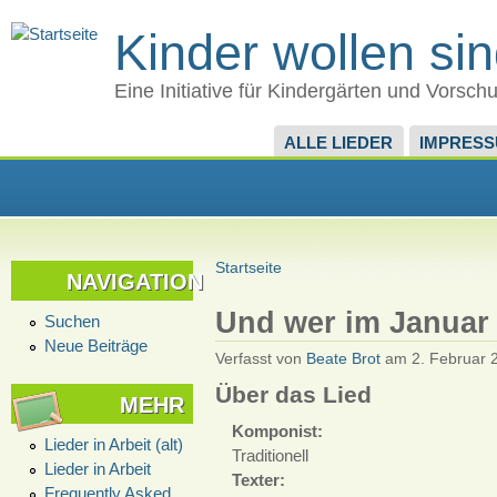
Kinder wollen si
Eine Initiative für Kindergärten und Vorsch
ALLE LIEDER
IMPRES
Startseite
NAVIGATION
Und wer im Januar 
Suchen
Neue Beiträge
Verfasst von
Beate Brot
am 2. Februar 2
Über das Lied
MEHR
Komponist:
Lieder in Arbeit (alt)
Traditionell
Lieder in Arbeit
Texter:
Frequently Asked