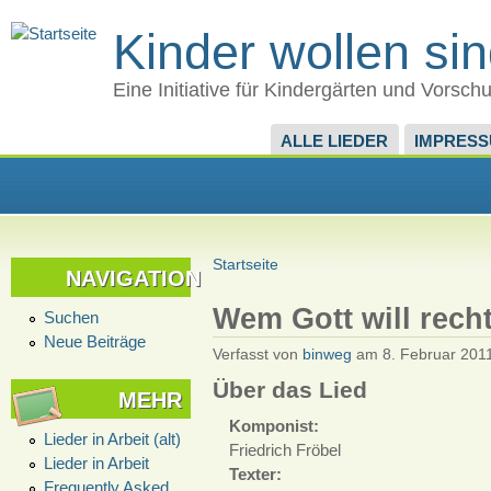
Kinder wollen si
Eine Initiative für Kindergärten und Vorsch
ALLE LIEDER
IMPRES
Startseite
NAVIGATION
Wem Gott will rech
Suchen
Neue Beiträge
Verfasst von
binweg
am 8. Februar 2011
Über das Lied
MEHR
Komponist:
Lieder in Arbeit (alt)
Friedrich Fröbel
Lieder in Arbeit
Texter:
Frequently Asked