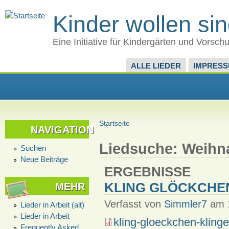
Kinder wollen si
Eine Initiative für Kindergärten und Vorsch
ALLE LIEDER
IMPRES
Startseite
NAVIGATION
Liedsuche: Weihn
Suchen
Neue Beiträge
ERGEBNISSE
KLING GLÖCKCHEN
MEHR
Verfasst von
Simmler7
am 1
Lieder in Arbeit (alt)
Lieder in Arbeit
kling-gloeckchen-klinge
Frequently Asked