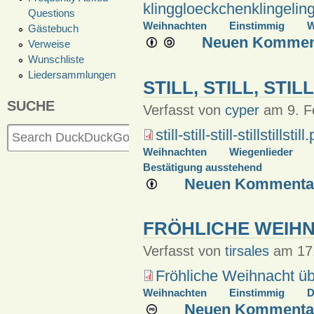
klinggloeckchenklingeling
Questions
Weihnachten
Einstimmig
W
Gästebuch
Neuen Komment
Verweise
Wunschliste
Liedersammlungen
STILL, STILL, STILL
SUCHE
Verfasst von
cyper
am 9. Fe
still-still-still-stillstillstill
Weihnachten
Wiegenlieder
Bestätigung ausstehend
Neuen Kommentar
FRÖHLICHE WEIH
Verfasst von
tirsales
am 17.
Fröhliche Weihnacht üb
Weihnachten
Einstimmig
D
Neuen Kommentar