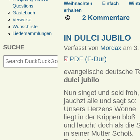
Weihnachten
Einfach
Wint
Questions
erhalten
Gästebuch
2 Kommentare
Verweise
Wunschliste
Liedersammlungen
IN DULCI JUBILO
SUCHE
Verfasst von
Mordax
am 3.
PDF (F-Dur)
evangelische deutsche T
dulci jubilo
Nun singet und seid froh,
jauchzt alle und sagt so:
Unsers Herzens Wonne
liegt in der Krippen bloß
und leucht’ doch als die
in seiner Mutter Schoß.