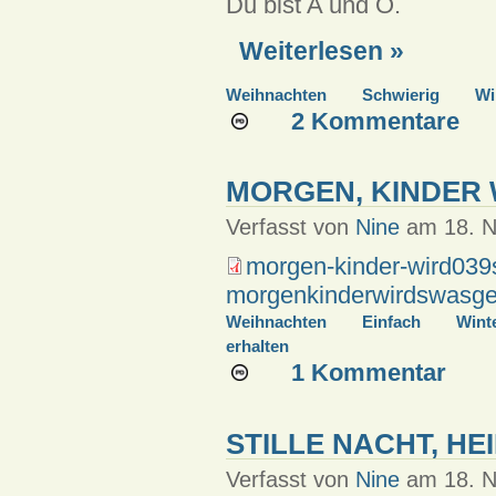
Du bist A und O.
Weiterlesen »
Weihnachten
Schwierig
Wi
2 Kommentare
MORGEN, KINDER 
Verfasst von
Nine
am 18. N
morgen-kinder-wird039
morgenkinderwirdswasge
Weihnachten
Einfach
Wint
erhalten
1 Kommentar
STILLE NACHT, HE
Verfasst von
Nine
am 18. N