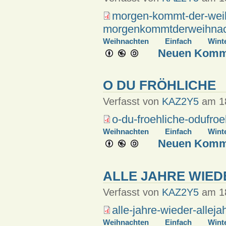
morgen-kommt-der-wei
morgenkommtderweihnac
Weihnachten
Einfach
Wint
Neuen Komme
O DU FRÖHLICHE
Verfasst von
KAZ2Y5
am 18
o-du-froehliche-odufroe
Weihnachten
Einfach
Wint
Neuen Komme
ALLE JAHRE WIED
Verfasst von
KAZ2Y5
am 18
alle-jahre-wieder-alleja
Weihnachten
Einfach
Wint