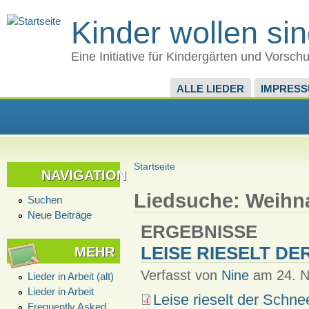
Kinder wollen si
Eine Initiative für Kindergärten und Vorsch
ALLE LIEDER
IMPRES
Startseite
NAVIGATION
Liedsuche: Weihna
Suchen
Neue Beiträge
ERGEBNISSE
LEISE RIESELT DE
MEHR
Verfasst von
Nine
am 24. N
Lieder in Arbeit (alt)
Lieder in Arbeit
Leise rieselt der Sch
Frequently Asked