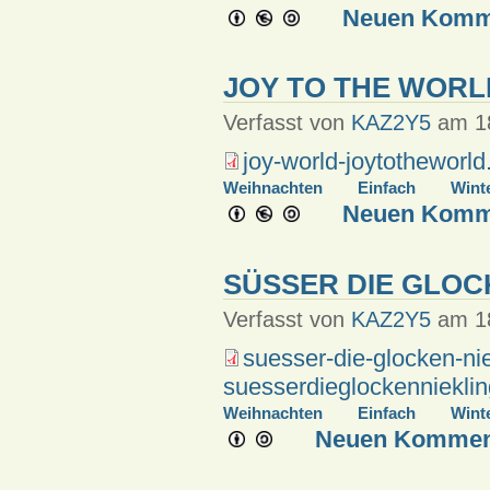
Neuen Komme
JOY TO THE WORL
Verfasst von
KAZ2Y5
am 18
joy-world-joytotheworld
Weihnachten
Einfach
Wint
Neuen Komme
SÜSSER DIE GLOCK
Verfasst von
KAZ2Y5
am 18
suesser-die-glocken-nie
suesserdieglockennieklin
Weihnachten
Einfach
Wint
Neuen Komment