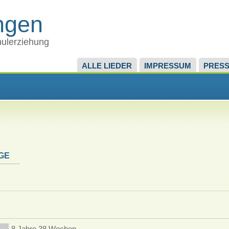
ingen
chulerziehung
ALLE LIEDER
IMPRESSUM
PRES
GE
8 Jahre 38 Wochen