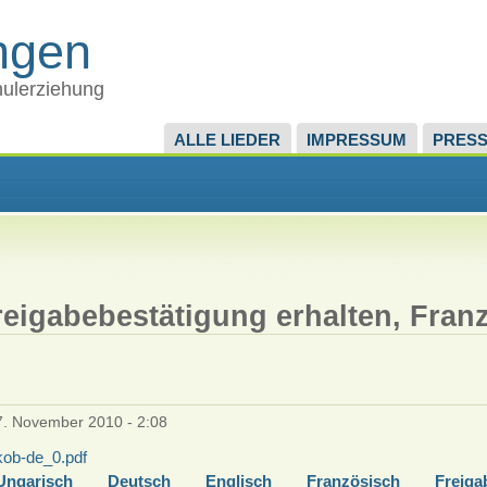
ingen
chulerziehung
ALLE LIEDER
IMPRESSUM
PRES
reigabebestätigung erhalten, Fran
. November 2010 - 2:08
kob-de_0.pdf
Ungarisch
Deutsch
Englisch
Französisch
Freiga