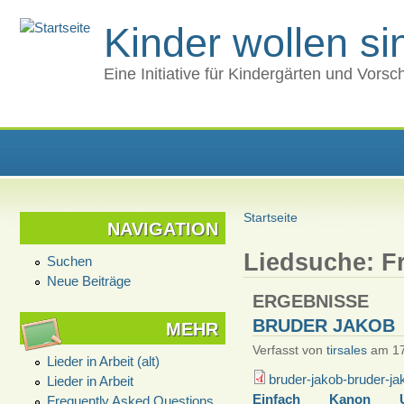
Kinder wollen s
Eine Initiative für Kindergärten und Vors
Startseite
NAVIGATION
Liedsuche: F
Suchen
Neue Beiträge
ERGEBNISSE
BRUDER JAKOB
MEHR
Verfasst von
tirsales
am 17
Lieder in Arbeit (alt)
bruder-jakob-bruder-ja
Lieder in Arbeit
Einfach
Kanon
Frequently Asked Questions