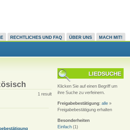
SE
RECHTLICHES UND FAQ
ÜBER UNS
MACH MIT!
LIEDSUCHE
zösisch
Klicken Sie auf einen Begriff um
ihre Suche zu verfeinern.
1 result
Freigabebestätigung
:
alle
»
Freigabebestätigung erhalten
Besonderheiten
Einfach
(1)
bebestätigung