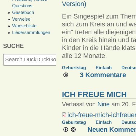
Version)
Questions
Gästebuch
Ein Singespiel zum Thema
Verweise
sich zum Kreis an und wan
Wunschliste
ein" treten alle diejenig
Liedersammlungen
in den Kreis hinein und t
SUCHE
Kinder in die Hände klat
alle 12 Monate.
Geburtstag
Einfach
Deuts
3 Kommentare
ICH FREUE MICH
Verfasst von
Nine
am 20. Fe
ich-freue-mich-ichfreue
Geburtstag
Einfach
Deuts
Neuen Komment