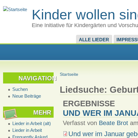
Kinder wollen si
Eine Initiative für Kindergärten und Vorsch
ALLE LIEDER
IMPRES
Startseite
NAVIGATION
Liedsuche: Gebur
Suchen
Neue Beiträge
ERGEBNISSE
UND WER IM JANU
MEHR
Verfasst von
Beate Brot
am 
Lieder in Arbeit (alt)
Lieder in Arbeit
Und wer im Januar gebo
Frequently Asked